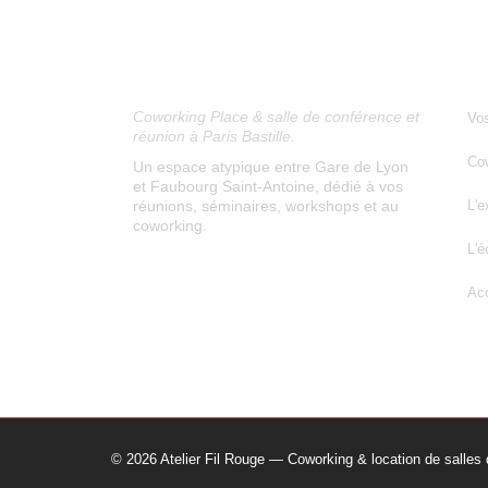
ATELIER FIL ROUGE
N
Coworking Place & salle de conférence et
Vos
réunion à Paris Bastille.
Cow
Un espace atypique entre Gare de Lyon
et Faubourg Saint-Antoine, dédié à vos
réunions, séminaires, workshops et au
L'e
coworking.
L'
Acc
© 2026 Atelier Fil Rouge — Coworking & location de salles d