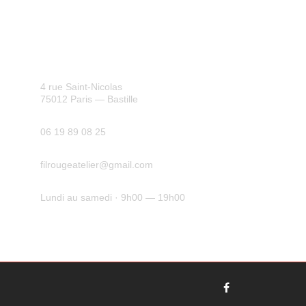
NOUS CONTACTER
Adresse
4 rue Saint-Nicolas
75012 Paris — Bastille
Téléphone
06 19 89 08 25
Email
filrougeatelier@gmail.com
Horaires
Lundi au samedi · 9h00 — 19h00