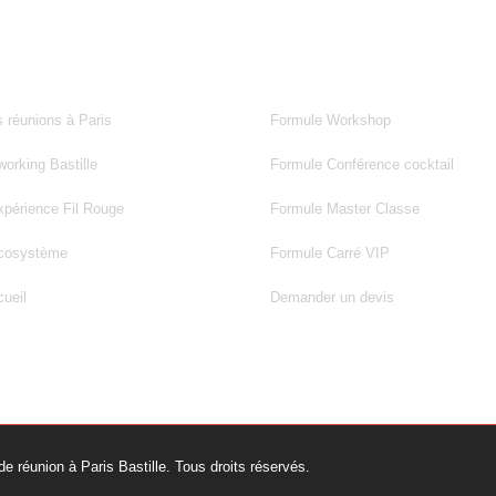
OS ESPACES
NOS FORMULES
 réunions à Paris
Formule Workshop
orking Bastille
Formule Conférence cocktail
xpérience Fil Rouge
Formule Master Classe
écosystème
Formule Carré VIP
ueil
Demander un devis
e réunion à Paris Bastille. Tous droits réservés.