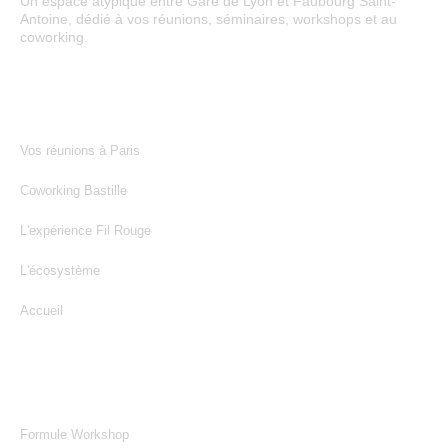
Un espace atypique entre Gare de Lyon et Faubourg Saint-
Antoine, dédié à vos réunions, séminaires, workshops et au
coworking.
NOS ESPACES
Vos réunions à Paris
Coworking Bastille
L'expérience Fil Rouge
L'écosystème
Accueil
NOS FORMULES
Formule Workshop